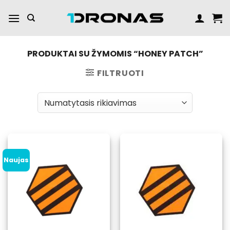
Praleisti
turinį
PRODUKTAI SU ŽYMOMIS “HONEY PATCH”
FILTRUOTI
Naujas