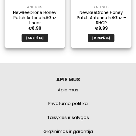
ANTENOS
ANTENOS
NewBeeDrone Honey
NewBeeDrone Honey
Patch Antena 5.8Ghz
Patch Antenna 5.8Ghz –
Linear
RHCP
€
8,99
€
9,99
Į KREPŠELĮ
Į KREPŠELĮ
APIE MUS
Apie mus
Privatumo politika
Taisyklės ir sąlygos
Grąžinimas ir garantija