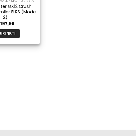
VALDYMO PULTELIAI
ter GX12 Crush
oller ELRS (Mode
2)
€
197,99
SIRINKTI
Šis
produktas
turi
kelis
variantus.
Galimybe
galite
pasirinkti
produkto
puslapyje.