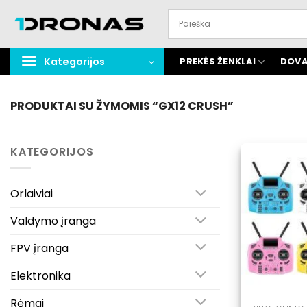
Praleisti
turinį
Kategorijos
PREKĖS ŽENKLAI
DOVA
PRODUKTAI SU ŽYMOMIS “GX12 CRUSH”
KATEGORIJOS
Orlaiviai
Valdymo įranga
FPV įranga
Elektronika
Rėmai