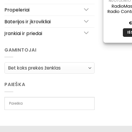
NUOTOLINIO 
RadioMas
Propeleriai
Radio Contr
Baterijos ir įkrovikliai
Įrankiai ir priedai
IŠ
GAMINTOJAI
PAIEŠKA