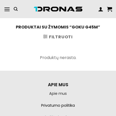
Praleisti
turinį
PRODUKTAI SU ŽYMOMIS “GOKU G45M”
FILTRUOTI
Produktų nerasta.
APIE MUS
Apie mus
Privatumo politika