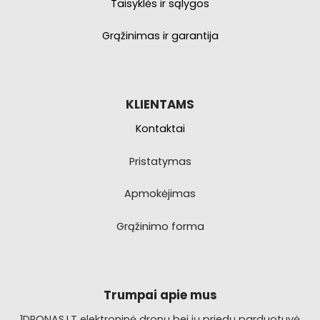
Taisyklės ir sąlygos
Grąžinimas ir garantija
KLIENTAMS
Kontaktai
Pristatymas
Apmokėjimas
Grąžinimo forma
Trumpai apie mus
1DRONAS.LT elektroninė dronų bei jų priedų parduotuvė