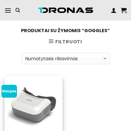
Praleisti
turinį
PRODUKTAI SU ŽYMOMIS “GOGGLES”
FILTRUOTI
Naujas