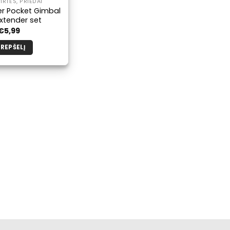
IRTĖS, PRIEDAI
r Pocket Gimbal
Extender set
€
5,99
KREPŠELĮ