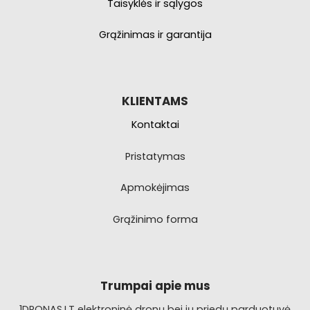
Taisyklės ir sąlygos
Grąžinimas ir garantija
KLIENTAMS
Kontaktai
Pristatymas
Apmokėjimas
Grąžinimo forma
Trumpai apie mus
1DRONAS.LT elektroninė dronų bei jų priedų parduotuvė