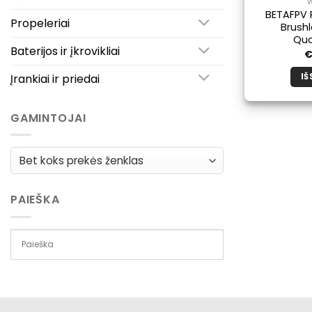
BETAFPV P
Propeleriai
Brush
Qua
Baterijos ir įkrovikliai
Įrankiai ir priedai
IŠ
GAMINTOJAI
PAIEŠKA