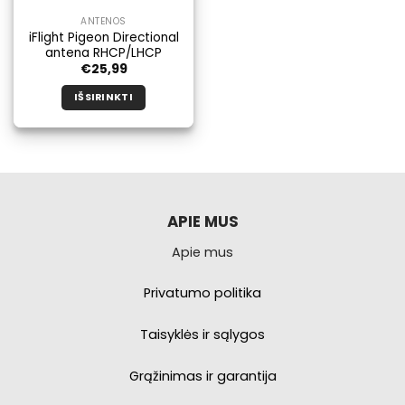
ANTENOS
iFlight Pigeon Directional
antena RHCP/LHCP
€
25,99
IŠSIRINKTI
Šis
produktas
turi
kelis
variantus.
Galimybe
APIE MUS
galite
Apie mus
pasirinkti
produkto
puslapyje.
Privatumo politika
Taisyklės ir sąlygos
Grąžinimas ir garantija