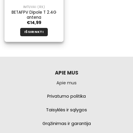
IMTUVAI (RX)
BETAFPV Dipole T 2.4G
antena
€
14,99
IŠSIRINKTI
Šis
produktas
turi
kelis
variantus.
Galimybe
APIE MUS
galite
Apie mus
pasirinkti
produkto
puslapyje.
Privatumo politika
Taisyklės ir sąlygos
Grąžinimas ir garantija