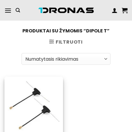
Praleisti
turinį
PRODUKTAI SU ŽYMOMIS “DIPOLE T”
FILTRUOTI