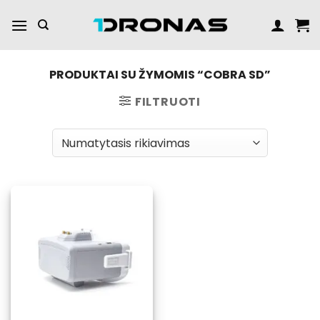
Praleisti
turinį
PRODUKTAI SU ŽYMOMIS “COBRA SD”
FILTRUOTI