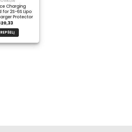
ROVIKLIAI
ce Charging
 for 2S-6S Lipo
arger Protector
€
20,33
KREPŠELĮ