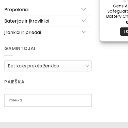
ĮK
Gens A
Propeleriai
Safeguard
Battery Ch
Baterijos ir įkrovikliai
Įrankiai ir priedai
Į 
GAMINTOJAI
PAIEŠKA