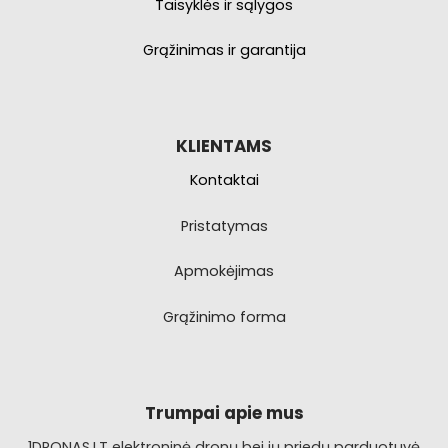
Taisyklės ir sąlygos
Grąžinimas ir garantija
KLIENTAMS
Kontaktai
Pristatymas
Apmokėjimas
Grąžinimo forma
Trumpai apie mus
1DRONAS.LT elektroninė dronų bei jų priedų parduotuvė