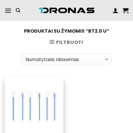
Praleisti
turinį
PRODUKTAI SU ŽYMOMIS “BT2.0 U”
FILTRUOTI