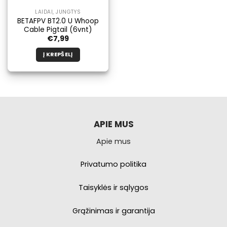
LAIDAI, JUNGTYS
BETAFPV BT2.0 U Whoop
Cable Pigtail (6vnt)
€
7,99
Į KREPŠELĮ
APIE MUS
Apie mus
Privatumo politika
Taisyklės ir sąlygos
Grąžinimas ir garantija