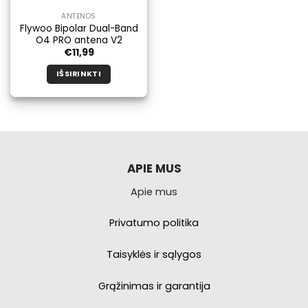
ANTENOS
Flywoo Bipolar Dual-Band
O4 PRO antena V2
€
11,99
IŠSIRINKTI
Šis
produktas
turi
kelis
variantus.
Galimybe
APIE MUS
galite
Apie mus
pasirinkti
produkto
puslapyje.
Privatumo politika
Taisyklės ir sąlygos
Grąžinimas ir garantija