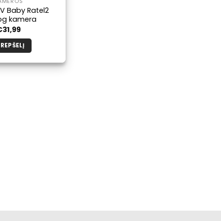
AMEROS
V Baby Ratel2
og kamera
€
31,99
KREPŠELĮ