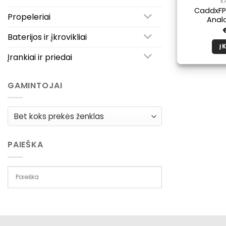
K
CaddxFP
Propeleriai
Anal
Baterijos ir įkrovikliai
Į 
Įrankiai ir priedai
GAMINTOJAI
PAIEŠKA