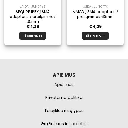
LAIDAI, JUNGTYS
LAIDAI, JUNGTYS
SEQURE IPEX į SMA
MMCX į SMA adapteris /
adapteris / prailginimas
prailginimas 68mm
65mm
€
4,29
€
4,29
IŠSIRINKTI
IŠSIRINKTI
Šis
Šis
produktas
produktas
turi
turi
kelis
kelis
variantus.
variantus.
Galimybe
Galimybe
APIE MUS
galite
galite
Apie mus
pasirinkti
pasirinkti
produkto
produkto
puslapyje.
puslapyje.
Privatumo politika
Taisyklės ir sąlygos
Grąžinimas ir garantija