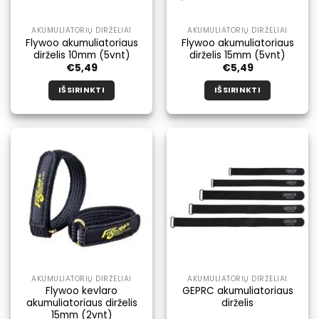
AKUMULIATORIŲ DIRŽELIAI
AKUMULIATORIŲ DIRŽELIAI
Flywoo akumuliatoriaus
Flywoo akumuliatoriaus
dirželis 10mm (5vnt)
dirželis 15mm (5vnt)
€
5,49
€
5,49
IŠSIRINKTI
IŠSIRINKTI
Šis
Šis
produktas
produktas
turi
turi
kelis
kelis
variantus.
variantus.
Galimybe
Galimybe
galite
galite
pasirinkti
pasirinkti
produkto
produkto
puslapyje.
puslapyje.
AKUMULIATORIŲ DIRŽELIAI
AKUMULIATORIŲ DIRŽELIAI
Flywoo kevlaro
GEPRC akumuliatoriaus
akumuliatoriaus dirželis
dirželis
15mm (2vnt)