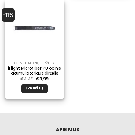
-11%
AKUMULIATORIŲ DIRŽELIAI
iFlight Microfiber PU odinis
akumuliatoriaus dirželis
Pradinė
Dabartinė
€
4,49
€
3,99
kaina
kaina
buvo:
yra:
Į KREPŠELĮ
€4,49.
€3,99.
APIE MUS