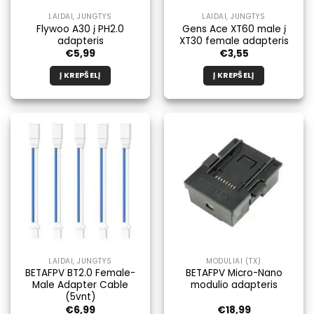
LAIDAI, JUNGTYS
LAIDAI, JUNGTYS
Flywoo A30 į PH2.0
Gens Ace XT60 male į
adapteris
XT30 female adapteris
€
5,99
€
3,55
Į KREPŠELĮ
Į KREPŠELĮ
LAIDAI, JUNGTYS
MODULIAI (TX)
BETAFPV BT2.0 Female-
BETAFPV Micro-Nano
Male Adapter Cable
modulio adapteris
(5vnt)
€
6,99
€
18,99