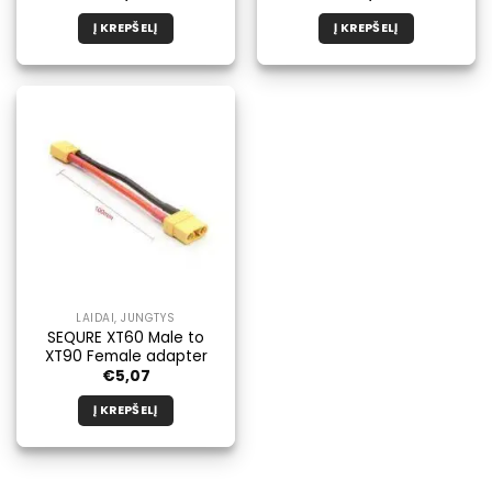
Į KREPŠELĮ
Į KREPŠELĮ
LAIDAI, JUNGTYS
SEQURE XT60 Male to
XT90 Female adapter
€
5,07
Į KREPŠELĮ