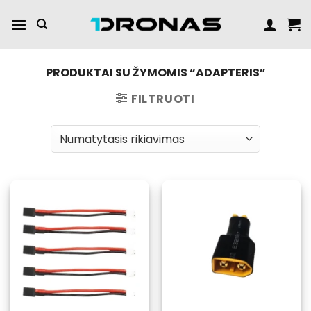
Praleisti
turinį
PRODUKTAI SU ŽYMOMIS “ADAPTERIS”
FILTRUOTI