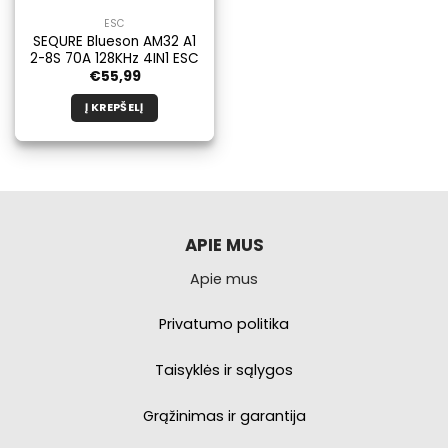
ESC
SEQURE Blueson AM32 A1
2-8S 70A 128KHz 4IN1 ESC
€
55,99
Į KREPŠELĮ
APIE MUS
Apie mus
Privatumo politika
Taisyklės ir sąlygos
Grąžinimas ir garantija