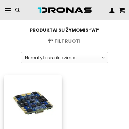
Praleisti
turinį
PRODUKTAI SU ŽYMOMIS “A1”
FILTRUOTI