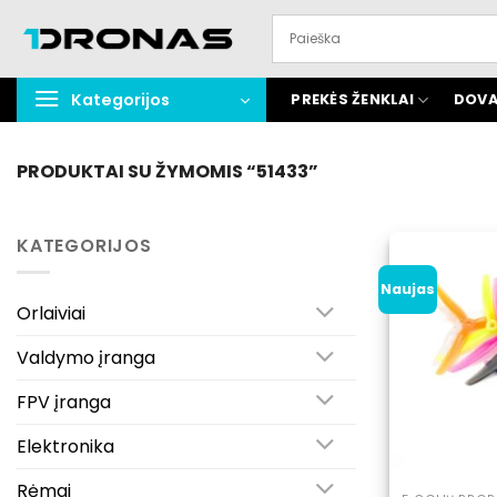
Praleisti
turinį
Kategorijos
PREKĖS ŽENKLAI
DOVA
PRODUKTAI SU ŽYMOMIS “51433”
KATEGORIJOS
Naujas
Orlaiviai
Valdymo įranga
FPV įranga
Elektronika
Rėmai