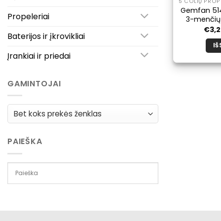
5 COLIŲ PROPE
Gemfan 514
Propeleriai
3-menčių 
€
3,
Baterijos ir įkrovikliai
IŠ
Įrankiai ir priedai
GAMINTOJAI
PAIEŠKA