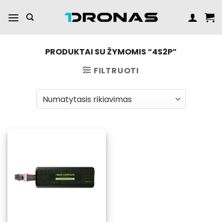
Praleisti
turinį
PRODUKTAI SU ŽYMOMIS “4S2P”
FILTRUOTI