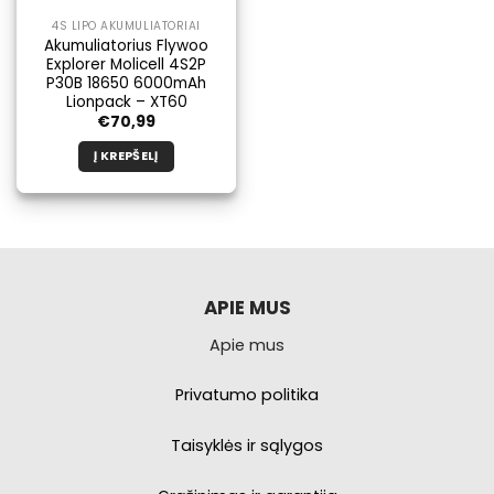
4S LIPO AKUMULIATORIAI
Akumuliatorius Flywoo
Explorer Molicell 4S2P
P30B 18650 6000mAh
Lionpack – XT60
€
70,99
Į KREPŠELĮ
APIE MUS
Apie mus
Privatumo politika
Taisyklės ir sąlygos