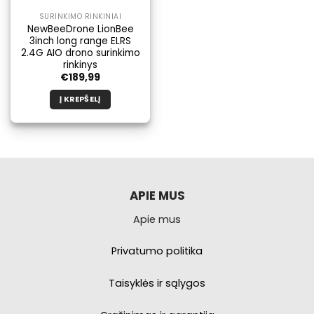
SURINKIMO RINKINIAI
NewBeeDrone LionBee
3inch long range ELRS
2.4G AIO drono surinkimo
rinkinys
€
189,99
Į KREPŠELĮ
APIE MUS
Apie mus
Privatumo politika
Taisyklės ir sąlygos