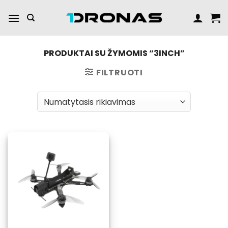
Praleisti
turinį
PRODUKTAI SU ŽYMOMIS “3INCH”
FILTRUOTI