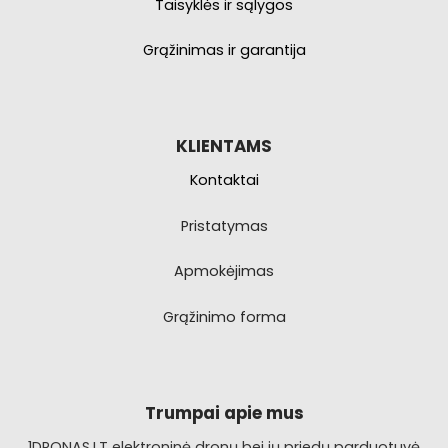
Taisyklės ir sąlygos
Grąžinimas ir garantija
KLIENTAMS
Kontaktai
Pristatymas
Apmokėjimas
Grąžinimo forma
Trumpai apie mus
1DRONAS.LT elektroninė dronų bei jų priedų parduotuvė