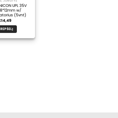
AI, JUNGTYS
NICON UPL 35V
 8*12mm w/
torius (5vnt)
€
14,49
KREPŠELĮ