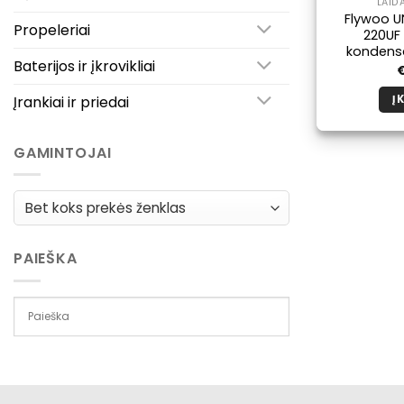
LAID
Flywoo U
Propeleriai
220UF
kondensa
Baterijos ir įkrovikliai
Įrankiai ir priedai
Į 
GAMINTOJAI
PAIEŠKA