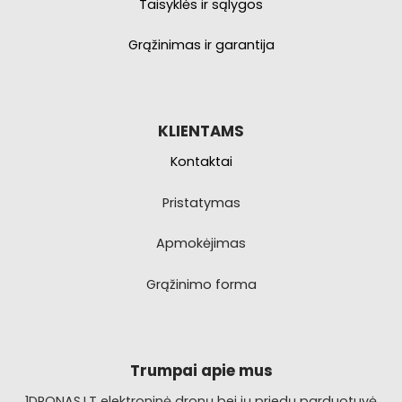
Taisyklės ir sąlygos
Grąžinimas ir garantija
KLIENTAMS
Kontaktai
Pristatymas
Apmokėjimas
Grąžinimo forma
Trumpai apie mus
1DRONAS.LT elektroninė dronų bei jų priedų parduotuvė