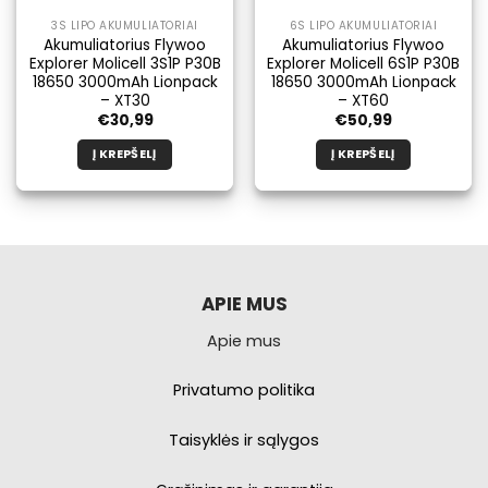
3S LIPO AKUMULIATORIAI
6S LIPO AKUMULIATORIAI
Akumuliatorius Flywoo
Akumuliatorius Flywoo
Explorer Molicell 3S1P P30B
Explorer Molicell 6S1P P30B
18650 3000mAh Lionpack
18650 3000mAh Lionpack
– XT30
– XT60
€
30,99
€
50,99
Į KREPŠELĮ
Į KREPŠELĮ
APIE MUS
Apie mus
Privatumo politika
Taisyklės ir sąlygos