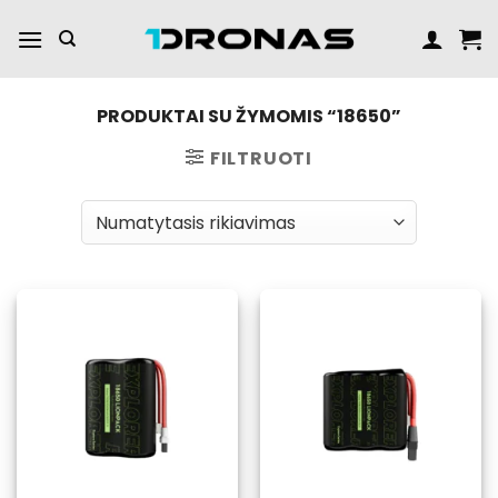
Praleisti
turinį
PRODUKTAI SU ŽYMOMIS “18650”
FILTRUOTI