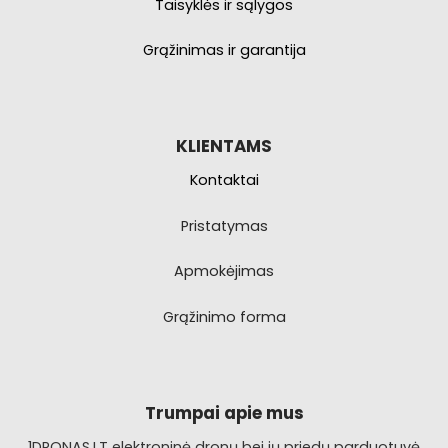
Taisyklės ir sąlygos
Grąžinimas ir garantija
KLIENTAMS
Kontaktai
Pristatymas
Apmokėjimas
Grąžinimo forma
Trumpai apie mus
1DRONAS.LT elektroninė dronų bei jų priedų parduotuvė