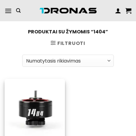
Praleisti
turinį
PRODUKTAI SU ŽYMOMIS “1404”
FILTRUOTI