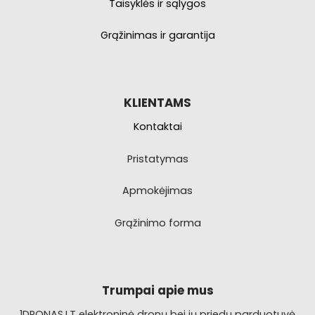
Taisyklės ir sąlygos
Grąžinimas ir garantija
KLIENTAMS
Kontaktai
Pristatymas
Apmokėjimas
Grąžinimo forma
Trumpai apie mus
1DRONAS.LT elektroninė dronų bei jų priedų parduotuvė