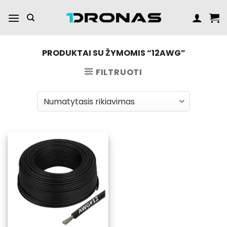
Praleisti
turinį
PRODUKTAI SU ŽYMOMIS “12AWG”
FILTRUOTI