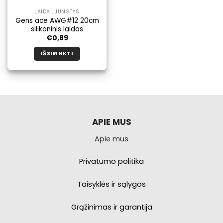
LAIDAI, JUNGTYS
Gens ace AWG#12 20cm
silikoninis laidas
€
0,89
IŠSIRINKTI
Šis
produktas
turi
kelis
variantus.
Galimybe
APIE MUS
galite
Apie mus
pasirinkti
produkto
puslapyje.
Privatumo politika
Taisyklės ir sąlygos
Grąžinimas ir garantija