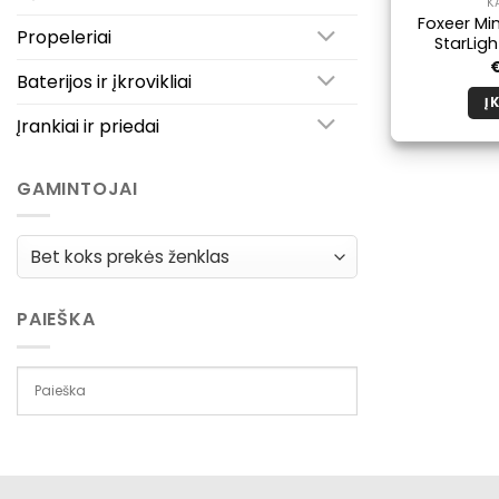
K
Foxeer Min
Propeleriai
StarLig
Baterijos ir įkrovikliai
Į 
Įrankiai ir priedai
GAMINTOJAI
PAIEŠKA