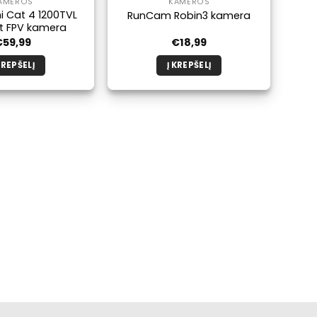
AMEROS
KAMEROS
i Cat 4 1200TVL
RunCam Robin3 kamera
ht FPV kamera
€
59,99
€
18,99
KREPŠELĮ
Į KREPŠELĮ