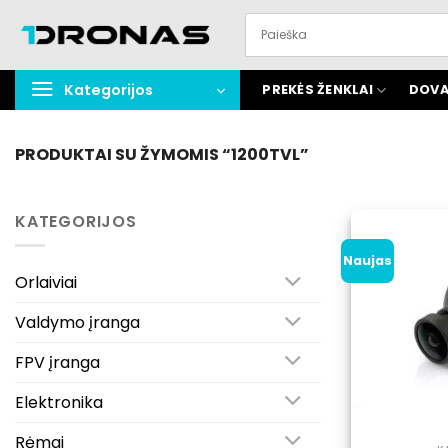
Praleisti
turinį
Kategorijos
PREKĖS ŽENKLAI
DOVA
PRODUKTAI SU ŽYMOMIS “1200TVL”
KATEGORIJOS
Naujas
Orlaiviai
Valdymo įranga
FPV įranga
Elektronika
Rėmai