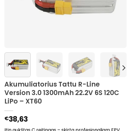
Akumuliatorius Tattu R-Line
Version 3.0 1300mAh 22.2V 6S 120C
LiPo – XT60
38,63
€
Itin aukštas C reitingas – skirta profesionaliam FPV