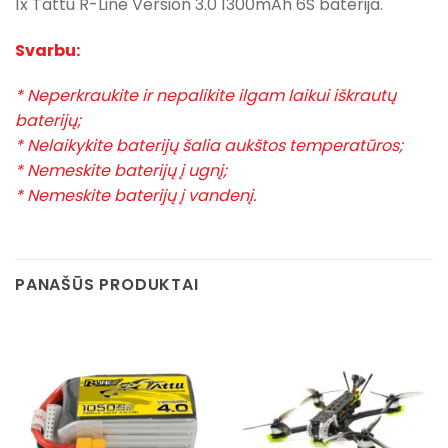
1x Tattu R-Line Version 3.0 1300mAh 6S baterija.
Svarbu:
* Neperkraukite ir nepalikite ilgam laikui iškrautų
baterijų;
* Nelaikykite baterijų šalia aukštos temperatūros;
* Nemeskite baterijų į ugnį;
* Nemeskite baterijų į vandenį.
PANAŠŪS PRODUKTAI