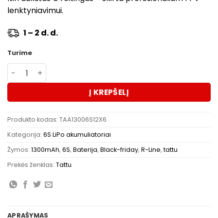
lenktyniavimui.
1 – 2 d. d.
Turime
produkto kiekis: Akumuliatorius Tattu R-Line Version 3.
Į KREPŠELĮ
Produkto kodas:
TAA13006S12X6
Kategorija:
6S LiPo akumuliatoriai
Žymos:
1300mAh
,
6S
,
Baterija
,
Black-friday
,
R-Line
,
tattu
Prekės ženklas:
Tattu
APRAŠYMAS