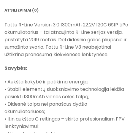
ATSILIEPIMAI (0)
Tattu R-Line Version 3.0 1300mAh 22.2V 120C 6S1P LiPo
akumuliatorius – tai atnaujinta R-Line serijos versija,
pristatyta 2019 metais. Dėl didesnio galios pliūpsnio ir
sumažinto svorio, Tattu R-Line V3 neabejotinai
užtikrina pranašumą kiekvienose lenktynėse.
Savybės:
• Aukšta kokybė ir patikima energija;
• Stabili elementų sluoksniavimo technologija leidžia
pasiekti 1300mAh vienos celės talpą;
• Didesnė talpa nei panašaus dydžio
akumuliatoriuose;
• Itin aukštas C reitingas – skirta profesionaliam FPV
lenktyniavimui;