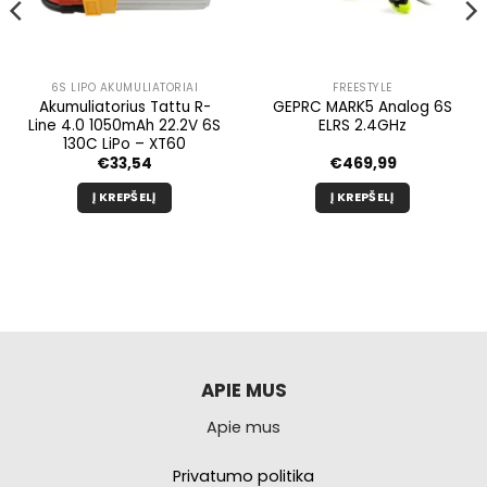
6S LIPO AKUMULIATORIAI
FREESTYLE
Akumuliatorius Tattu R-
GEPRC MARK5 Analog 6S
Line 4.0 1050mAh 22.2V 6S
ELRS 2.4GHz
130C LiPo – XT60
€
33,54
€
469,99
Į KREPŠELĮ
Į KREPŠELĮ
APIE MUS
Apie mus
Privatumo politika