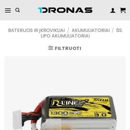
Praleisti
turinį
BATERIJOS IR ĮKROVIKLIAI
/
AKUMULIATORIAI
/
6S
LIPO AKUMULIATORIAI
FILTRUOTI