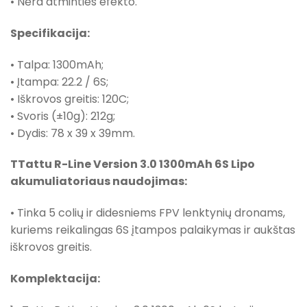
• Nėra atminties efekto.
Specifikacija:
• Talpa: 1300mAh;
• Įtampa: 22.2 / 6S;
• Iškrovos greitis: 120C;
• Svoris (±10g): 212g;
• Dydis: 78 x 39 x 39mm.
TTattu R-Line Version 3.0 1300mAh 6S Lipo
akumuliatoriaus naudojimas:
• Tinka 5 colių ir didesniems FPV lenktynių dronams,
kuriems reikalingas 6S įtampos palaikymas ir aukštas
iškrovos greitis.
Komplektacija: