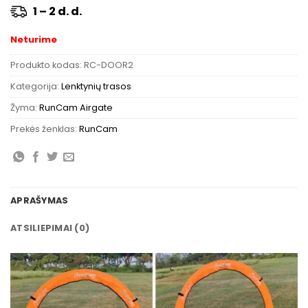
1 – 2 d. d.
Neturime
Produkto kodas:
RC-DOOR2
Kategorija:
Lenktynių trasos
Žyma:
RunCam Airgate
Prekės ženklas:
RunCam
APRAŠYMAS
ATSILIEPIMAI (0)