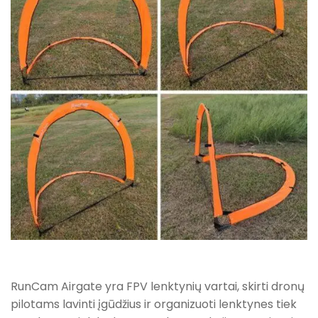
RunCam Airgate yra FPV lenktynių vartai, skirti dronų
pilotams lavinti įgūdžius ir organizuoti lenktynes tiek