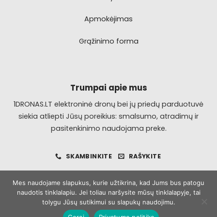
Apmokėjimas
Grąžinimo forma
Trumpai apie mus
1DRONAS.LT elektroninė dronų bei jų priedų parduotuvė
siekia atliepti Jūsų poreikius: smalsumo, atradimų ir
pasitenkinimo naudojama preke.
SKAMBINKITE
RAŠYKITE
Mes naudojame slapukus, kurie užtikrina, kad Jums bus patogu
naudotis tinklalapiu. Jei toliau naršysite mūsų tinklalapyje, tai
Visa
MasterCard
Bank
tolygu Jūsų sutikimui su slapukų naudojimu.
Transfer