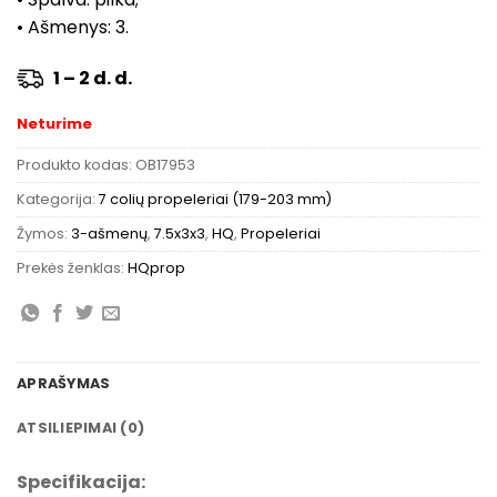
• Ašmenys: 3.
1 – 2 d. d.
Neturime
Produkto kodas:
OB17953
Kategorija:
7 colių propeleriai (179-203 mm)
Žymos:
3-ašmenų
,
7.5x3x3
,
HQ
,
Propeleriai
Prekės ženklas:
HQprop
APRAŠYMAS
ATSILIEPIMAI (0)
Specifikacija: