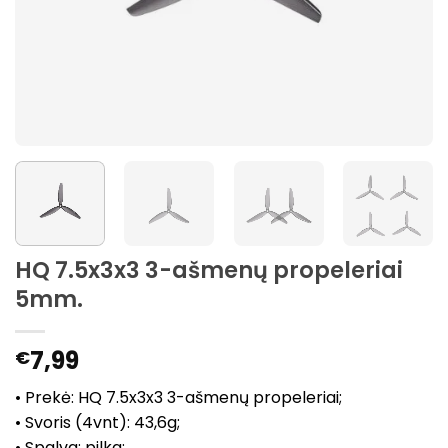
HQ 7.5x3x3 3-ašmenų propeleriai
5mm.
7,99
€
• Prekė: HQ 7.5x3x3 3-ašmenų propeleriai;
• Svoris (4vnt): 43,6g;
• Spalva: pilka;