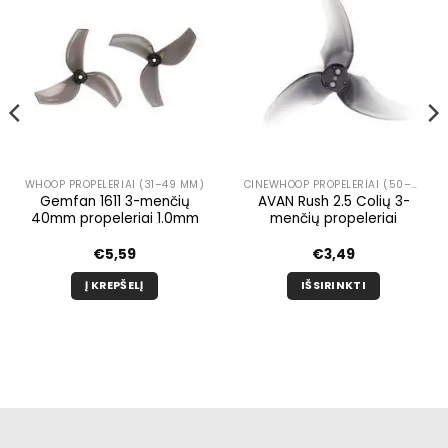
WHOOP PROPELERIAI (31–49 MM)
CINEWHOOP PROPELERIAI (50–99 MM)
Gemfan 1611 3-menčių
AVAN Rush 2.5 Colių 3-
40mm propeleriai 1.0mm
menčių propeleriai
€
5,59
€
3,49
nas:
Į KREPŠELĮ
IŠSIRINKTI
Šis
produktas
turi
kelis
variantus.
Galimybe
galite