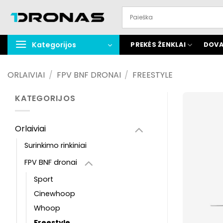
Praleisti
turinį
Kategorijos
PREKĖS ŽENKLAI
DOVA
ORLAIVIAI
/
FPV BNF DRONAI
/
FREESTYLE
KATEGORIJOS
Orlaiviai
Surinkimo rinkiniai
FPV BNF dronai
Sport
Cinewhoop
Whoop
Freestyle