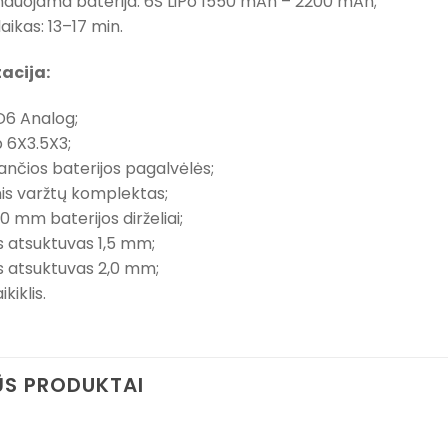
duojama baterija: 6S LiPo 1550 mAh – 2200 mAh;
laikas: 13–17 min.
acija:
D6 Analog;
 6X3.5X3;
ančios baterijos pagalvėlės;
nis varžtų komplektas;
 mm baterijos dirželiai;
s atsuktuvas 1,5 mm;
s atsuktuvas 2,0 mm;
kiklis.
S PRODUKTAI