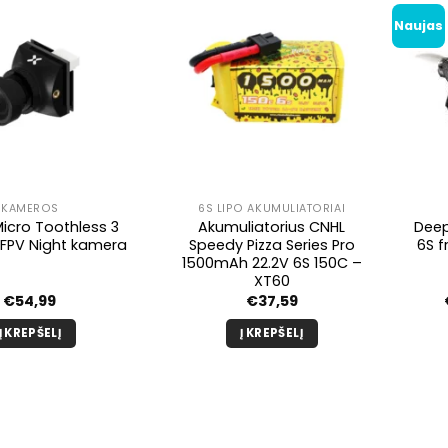
Naujas
KAMEROS
6S LIPO AKUMULIATORIAI
Micro Toothless 3
Akumuliatorius CNHL
Deep
t FPV Night kamera
Speedy Pizza Series Pro
6S f
1500mAh 22.2V 6S 150C –
XT60
€
54,99
€
37,59
Į KREPŠELĮ
Į KREPŠELĮ