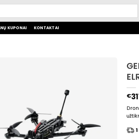
NŲ KUPONAI
KONTAKTAI
GE
EL
31
€
Drona
užtik
1 