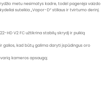
i skrydžio metu nesimatys kadre, todėl pagerėja vaizdo
deliai suteikia „Vapor-D“ stiliaus ir tvirtumo derinį.
-HD V2 FC užtikrina stabilų skrydį ir puikią
 galios, kad būtų galima daryti įspūdingus oro
 patvarią kameros apsaugą;