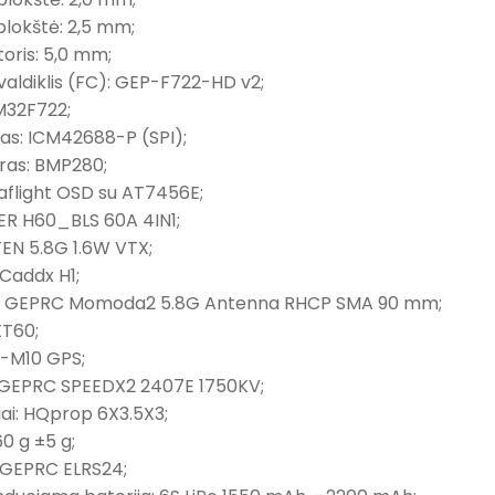
plokštė: 2,5 mm;
storis: 5,0 mm;
 valdiklis (FC): GEP-F722-HD v2;
M32F722;
as: ICM42688-P (SPI);
ras: BMP280;
aflight OSD su AT7456E;
KER H60_BLS 60A 4IN1;
TEN 5.8G 1.6W VTX;
Caddx H1;
a: GEPRC Momoda2 5.8G Antenna RHCP SMA 90 mm;
XT60;
P-M10 GPS;
: GEPRC SPEEDX2 2407E 1750KV;
iai: HQprop 6X3.5X3;
60 g ±5 g;
: GEPRC ELRS24;