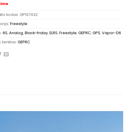
rime
kto kodas:
GP107432
rija:
Freestyle
s:
6S
,
Analog
,
Black-friday
,
ELRS
,
Freestyle
,
GEPRC
,
GPS
,
Vapor-D6
 ženklas:
GEPRC