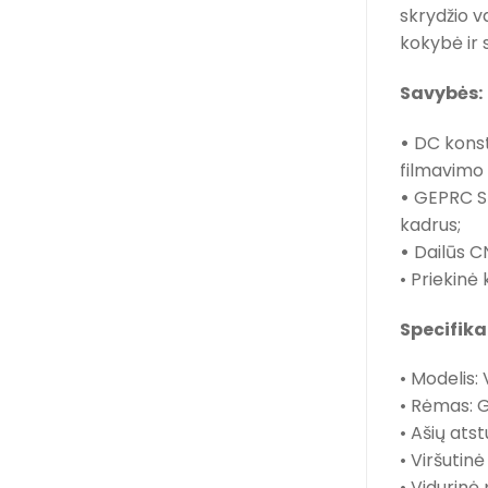
skrydžio v
kokybė ir 
Savybės:
•
DC konstr
filmavimo
•
GEPRC SPE
kadrus;
•
Dailūs CN
• Priekin
Specifika
• Modelis:
• Rėmas: 
• Ašių at
• Viršutin
• Vidurinė