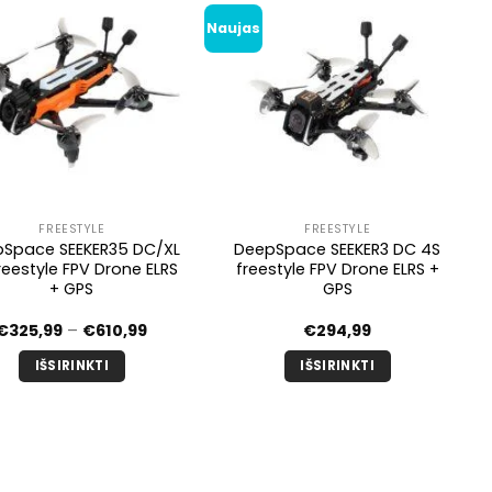
Naujas
FREESTYLE
FREESTYLE
Space SEEKER35 DC/XL
DeepSpace SEEKER3 DC 4S
reestyle FPV Drone ELRS
freestyle FPV Drone ELRS +
+ GPS
GPS
Kainų
€
325,99
–
€
610,99
€
294,99
diapazonas:
nuo
IŠSIRINKTI
IŠSIRINKTI
€325,99
iki
Šis
Šis
€610,99
produktas
produktas
turi
turi
kelis
kelis