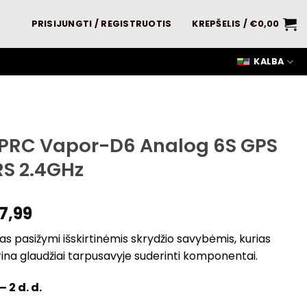
PRISIJUNGTI / REGISTRUOTIS
KREPŠELIS /
€
0,00
KALBA
PRC Vapor-D6 Analog 6S GPS
RS 2.4GHz
7,99
s pasižymi išskirtinėmis skrydžio savybėmis, kurias
rina glaudžiai tarpusavyje suderinti komponentai.
– 2 d. d.