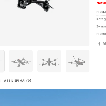
Netu
Produ
Katego
Žymo
Prekės
S
ATSILIEPIMAI (0)