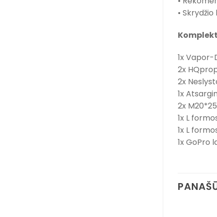
• Rekomen
• Skrydžio 
Komplekt
1x Vapor-
2x HQprop
2x Neslyst
1x Atsargi
2x M20*250
1x L formo
1x L formo
1x GoPro lai
PANAŠŪ