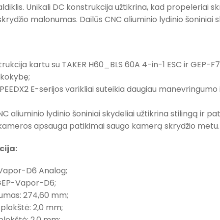
aldiklis. Unikali DC konstrukcija užtikrina, kad propeleria
skrydžio malonumas. Dailūs CNC aliuminio lydinio šoniniai sky
ukcija kartu su TAKER H60_BLS 60A 4-in-1 ESC ir GEP-F722
 kokybę;
EDX2 E-serijos varikliai suteikia daugiau manevringumo ir
C aliuminio lydinio šoniniai skydeliai užtikrina stilingą ir
ė kameros apsauga patikimai saugo kamerą skrydžio metu.
cija:
 Vapor-D6 Analog;
GEP-Vapor-D6;
stumas: 274,60 mm;
ė plokštė: 2,0 mm;
 plokštė: 2,0 mm;