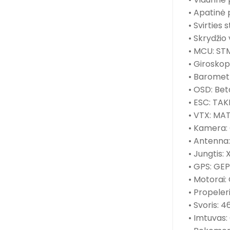
• Apatinė 
• Svirties 
• Skrydžio
• MCU: ST
• Giroskop
• Baromet
• OSD: Bet
• ESC: TA
• VTX: MA
• Kamera: 
• Antenn
• Jungtis: 
• GPS: GE
• Motorai
• Propeler
• Svoris: 4
• Imtuvas