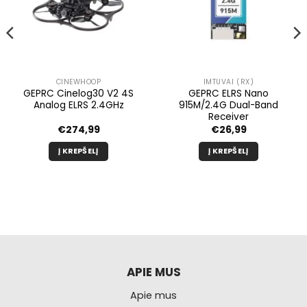
CINEWHOOP
IMTUVAI (RX)
GEPRC Cinelog30 V2 4S
GEPRC ELRS Nano
Analog ELRS 2.4GHz
915M/2.4G Dual-Band
Receiver
€
274,99
€
26,99
Į KREPŠELĮ
Į KREPŠELĮ
APIE MUS
Apie mus