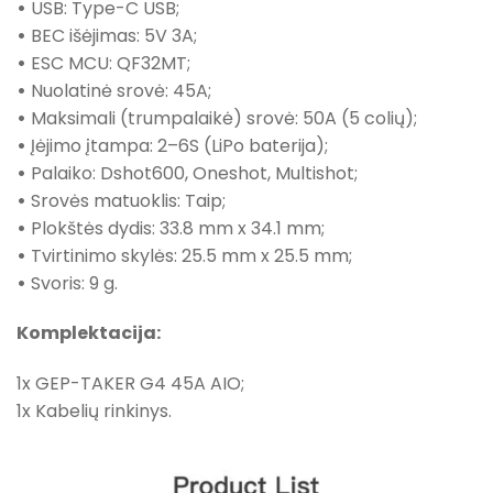
•
USB: Type-C USB;
•
BEC išėjimas: 5V 3A;
•
ESC MCU: QF32MT;
•
Nuolatinė srovė: 45A;
•
Maksimali (trumpalaikė) srovė: 50A (5 colių);
•
Įėjimo įtampa: 2–6S (LiPo baterija);
•
Palaiko: Dshot600, Oneshot, Multishot;
•
Srovės matuoklis: Taip;
•
Plokštės dydis: 33.8 mm x 34.1 mm;
•
Tvirtinimo skylės: 25.5 mm x 25.5 mm;
•
Svoris: 9 g.
Komplektacija:
1x GEP-TAKER G4 45A AIO;
1x Kabelių rinkinys.