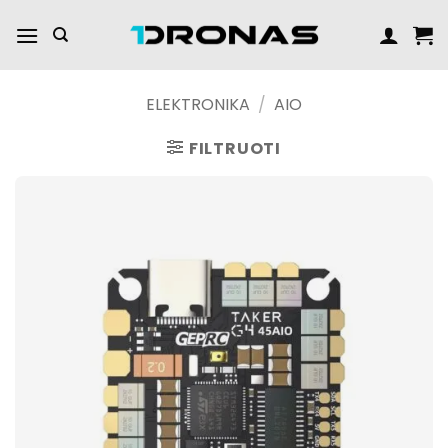
Praleisti
turinį
ELEKTRONIKA
/
AIO
FILTRUOTI