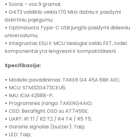
•
Svoris – vos 9 gramai;
•
G473 valdiklis veikia 170 MHz dažniu ir pasižymi
išskirtiniu pajėgumu;
•
Optimizuota Type-C USB jungtis pasižymi didesniu
universalumu;
•
Integruotas ESU ir MCU tiesiogiai valdo FET, todėl
komponentai yra lengvesni ir kompaktiškesni.
Specifikacija:
•
Modelio pavadinimas: TAKER G4 45A 8Bit AIO;
•
MCU: STM32G473CEU6;
•
IMU: ICM 42688-P;
•
Programinės įranga: TAKERG4AIO;
•
OSD: Betaflight OSD su AT7456E;
•
UART: R1 T1 / R2 T2 / R4 T4 / R5 T5;
•
Garsinis signalas (buzzer): Taip;
•
LED: Taip;