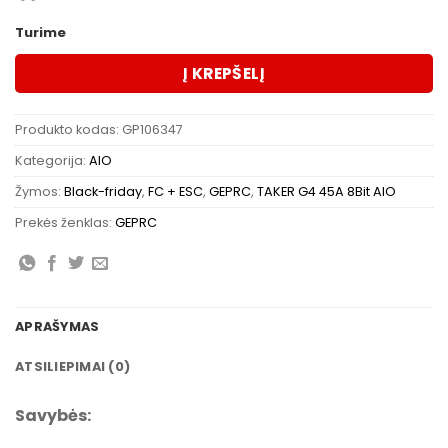
Turime
Į KREPŠELĮ
Produkto kodas:
GP106347
Kategorija:
AIO
Žymos:
Black-friday
,
FC + ESC
,
GEPRC
,
TAKER G4 45A 8Bit AIO
Prekės ženklas:
GEPRC
APRAŠYMAS
ATSILIEPIMAI (0)
Savybės: