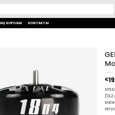
NŲ KUPONAI
KONTAKTAI
GE
Mo
19
€
SPEE
(13,2
bater
skryd