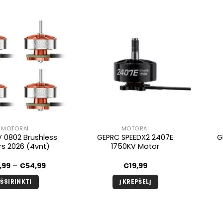
MOTORAI
MOTORAI
 0802 Brushless
GEPRC SPEEDX2 2407E
G
s 2026 (4vnt)
1750KV Motor
Kainų
,99
–
€
54,99
€
19,99
diapazonas:
nuo
IŠSIRINKTI
Į KREPŠELĮ
€50,99
iki
Šis
€54,99
produktas
turi