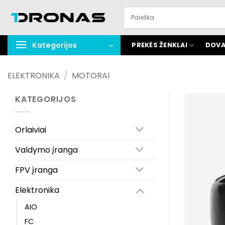
Praleisti
turinį
Kategorijos
PREKĖS ŽENKLAI
DOVA
ELEKTRONIKA
/
MOTORAI
KATEGORIJOS
Orlaiviai
Valdymo įranga
FPV įranga
Elektronika
AIO
FC