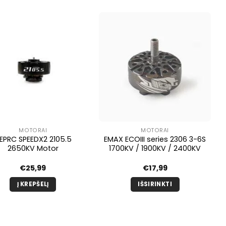
MOTORAI
MOTORAI
EPRC SPEEDX2 2105.5
EMAX ECOIII series 2306 3-6S
2650KV Motor
1700KV / 1900KV / 2400KV
€
25,99
€
17,99
Į KREPŠELĮ
IŠSIRINKTI
Šis
produktas
turi