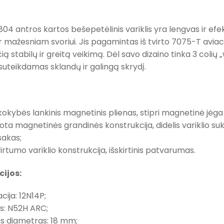
04 antros kartos bešepetėlinis variklis yra lengvas ir ef
ir mažesniam svoriui. Jis pagamintas iš tvirto 7075-T aviac
ią stabilų ir greitą veikimą. Dėl savo dizaino tinka 3 colių 
uteikdamas sklandų ir galingą skrydį.
kokybės lankinis magnetinis plienas, stipri magnetinė jėga 
ota magnetinės grandinės konstrukcija, didelis variklio suk
sakas;
virtumo variklio konstrukcija, išskirtinis patvarumas.
cijos:
cija: 12N14P;
s: N52H ARC;
us diametras: 18 mm;