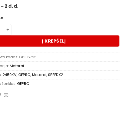
– 2 d. d.
me
kto kiekis: GEPRC SPEEDX2 1804 2450KV Motor
Į KREPŠELĮ
kto kodas:
GP105725
rija:
Motorai
s:
2450KV
,
GEPRC
,
Motorai
,
SPEEDX2
 ženklas:
GEPRC