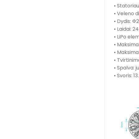
• Statoria
• Veleno d
• Dydis: Φ
• Laidai: 
• LiPo ele
• Maksimal
• Maksimali
• Tvirtini
• Spalva: j
• Svoris: 1