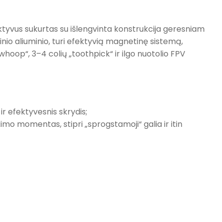
ektyvus sukurtas su išlengvinta konstrukcija geresniam
inio aliuminio, turi efektyvią magnetinę sistemą,
„whoop“, 3–4 colių „toothpick“ ir ilgo nuotolio FPV
ir efektyvesnis skrydis;
imo momentas, stipri „sprogstamoji“ galia ir itin