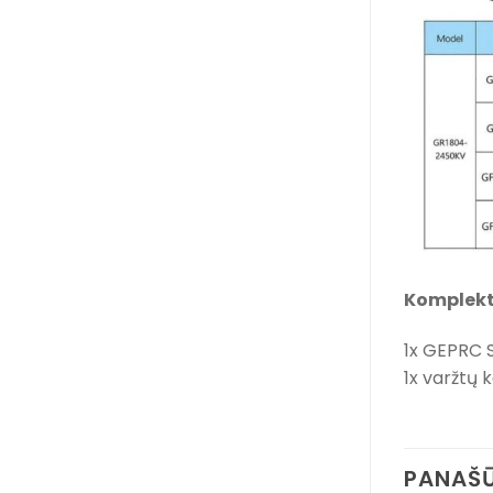
Komplekt
1x GEPRC 
1x varžtų 
PANAŠŪ