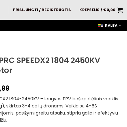
PRISIJUNGTI / REGISTRUOTIS
KREPŠELIS /
€
0,00
KALBA
PRC SPEEDX2 1804 2450KV
tor
,99
DX2 1804-2450KV – lengvas FPV bešepetėlinis variklis
 g), skirtas 3–4 colių dronams. Veikia su 4–6S
ijomis, pasižymi greitu atsaku, stipria galia ir efektyviu
žiu.