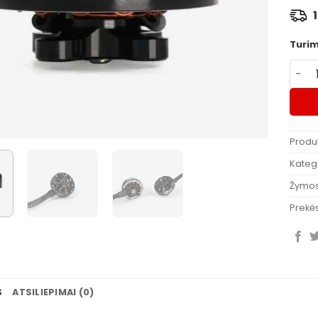
1 
Turi
produ
Produ
Katego
Žymo
Prekės
S
ATSILIEPIMAI (0)