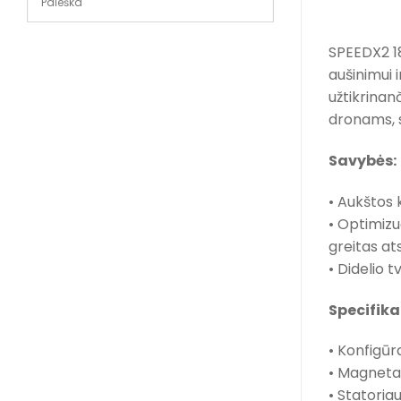
SPEEDX2 18
aušinimui 
užtikrinanč
dronams, s
Savybės:
• Aukštos 
• Optimizu
greitas at
• Didelio t
Specifika
• Konfigūra
• Magneta
• Statoria