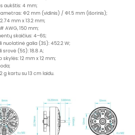
us aukštis: 4 mm;
iametras: Φ2 mm (vidinis) / Φ1.5 mm (išorinis);
22.74 mm x 13.2 mm;
24# AWG, 150 mm;
mentų skaičius: 4–6S;
i nuolatinė galia (3S): 452.2 W;
 srovė (5S): 18.8 A;
mo skylės: 12 mm x 12 mm;
uoda;
3.2 g kartu su 13 cm laidu.