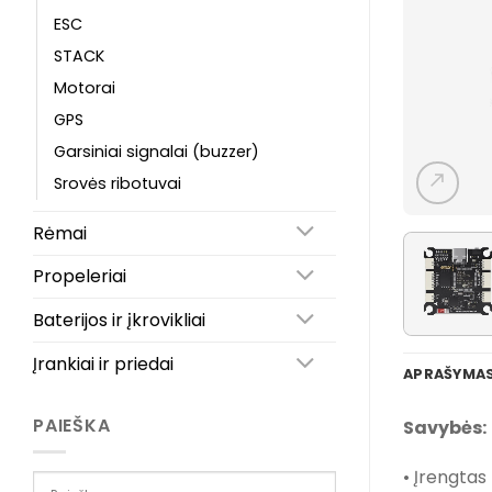
ESC
STACK
Motorai
GPS
Garsiniai signalai (buzzer)
Srovės ribotuvai
Rėmai
Propeleriai
Baterijos ir įkrovikliai
Įrankiai ir priedai
APRAŠYMA
PAIEŠKA
Savybės:
• Įrengtas