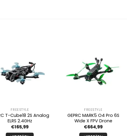
FREESTYLE
FREESTYLE
RC T-Cube18 2S Analog
GEPRC MARK5 O4 Pro 6S
ELRS 2.4GHz
Wide X FPV Drone
€
165,99
€
664,99