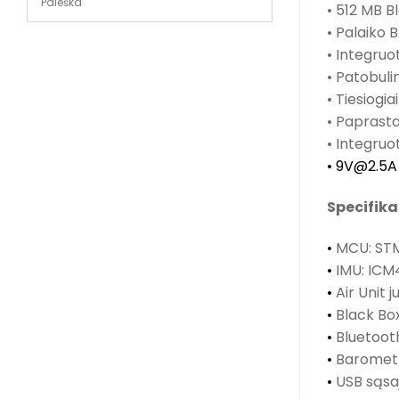
• 512 MB B
• Palaiko
• Integruot
• Patobuli
• Tiesiogia
• Paprasta
• Integru
• 9V@2.5A
Specifika
•
MCU: ST
•
IMU: ICM
•
Air Unit j
•
Black Box
•
Bluetoot
•
Barometr
•
USB sąsa