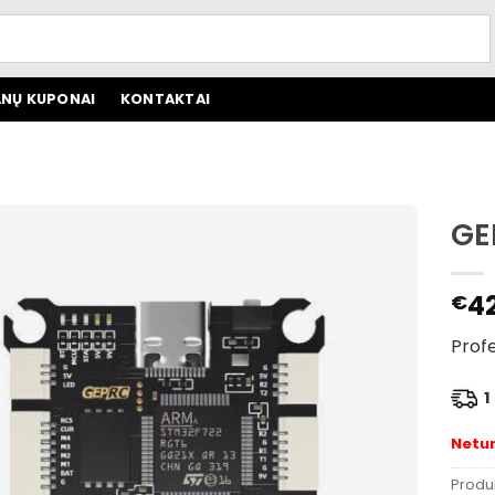
NŲ KUPONAI
KONTAKTAI
GE
4
€
Profe
1 
Netu
Produ