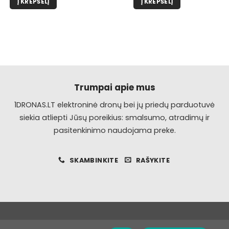
Į KREPŠELĮ
Į KREPŠELĮ
Trumpai apie mus
1DRONAS.LT elektroninė dronų bei jų priedų parduotuvė
siekia atliepti Jūsų poreikius: smalsumo, atradimų ir
pasitenkinimo naudojama preke.
SKAMBINKITE
RAŠYKITE