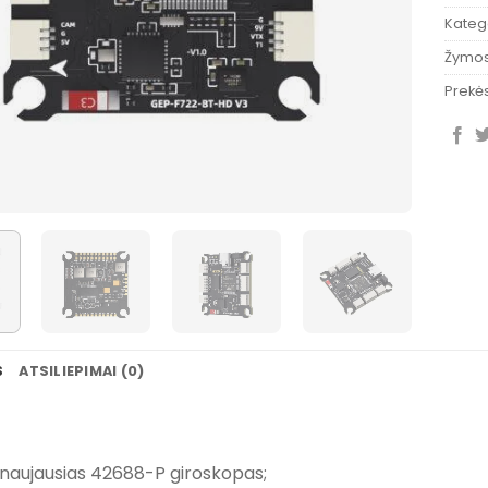
Katego
Žymo
Prekės
S
ATSILIEPIMAI (0)
 naujausias 42688-P giroskopas;