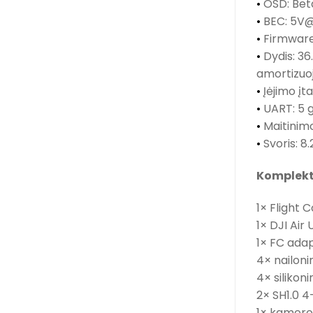
•
OSD: Bet
•
BEC: 5V
•
Firmwar
•
Dydis: 36
amortizuoj
•
Įėjimo įt
•
UART: 5 
•
Maitinimo
•
Svoris: 8.
Komplekt
1× Flight C
1× DJI Air 
1× FC adap
4× nailoni
4× silikoni
2× SH1.0 4-
1× kameros