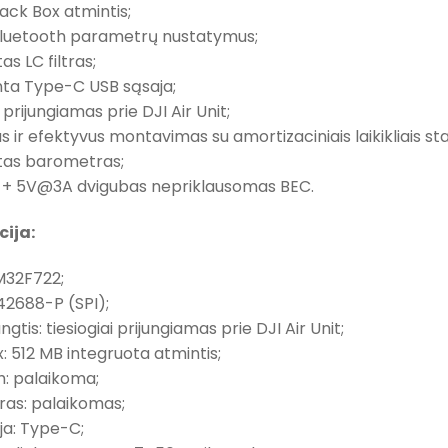
lack Box atmintis;
 Bluetooth parametrų nustatymus;
as LC filtras;
nta Type-C USB sąsaja;
i prijungiamas prie DJI Air Unit;
s ir efektyvus montavimas su amortizaciniais laikikliais stab
otas barometras;
+ 5V@3A dvigubas nepriklausomas BEC.
cija:
M32F722;
42688-P (SPI);
ungtis: tiesiogiai prijungiamas prie DJI Air Unit;
: 512 MB integruota atmintis;
h: palaikoma;
as: palaikomas;
ja: Type-C;