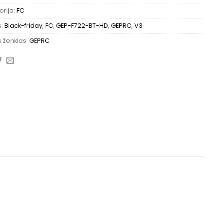
rija:
FC
s:
Black-friday
,
FC
,
GEP-F722-BT-HD
,
GEPRC
,
V3
 ženklas:
GEPRC