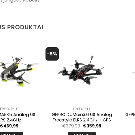
S PRODUKTAI
-5%
FREESTYLE
FREESTYLE
MARK5 Analog 6S
GEPRC DoMain3.6 6S Analog
GEP
LRS 2.4GHz
Freestyle ELRS 2.4GHz + GPS
Pradinė
Dabartinė
€
469,99
€
379,99
€
359,99
kaina
kaina
buvo:
yra: