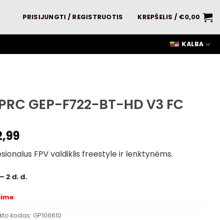
PRISIJUNGTI / REGISTRUOTIS
KREPŠELIS /
€
0,00
KALBA
PRC GEP-F722-BT-HD V3 FC
2,99
sionalus FPV valdiklis freestyle ir lenktynėms.
– 2 d. d.
rime
kto kodas:
GP106610