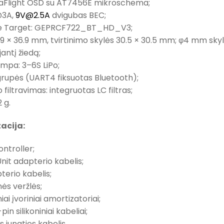
aFlight OSD su AT7456E mikroschema;
@3A,
9V@2.5A
dvigubas BEC;
e Target: GEPRCF722_BT_HD_V3;
.9 × 36.9 mm, tvirtinimo skylės 30.5 × 30.5 mm; φ4 mm skylė
antį žiedą;
ampa: 3–6S LiPo;
grupės (UART4 fiksuotas Bluetooth);
 filtravimas: integruotas LC filtras;
2 g.
acija:
ontroller;
Unit adapterio kabelis;
terio kabelis;
nės veržlės;
niai įvoriniai amortizatoriai;
pin silikoniniai kabeliai;
 jungties kabelis.