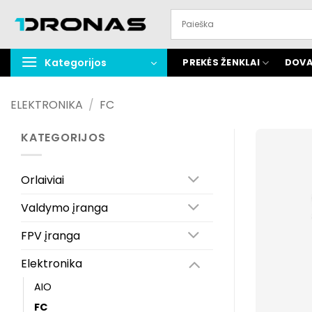
Praleisti
turinį
Kategorijos
PREKĖS ŽENKLAI
DOVA
ELEKTRONIKA
/
FC
KATEGORIJOS
Orlaiviai
Valdymo įranga
FPV įranga
Elektronika
AIO
FC