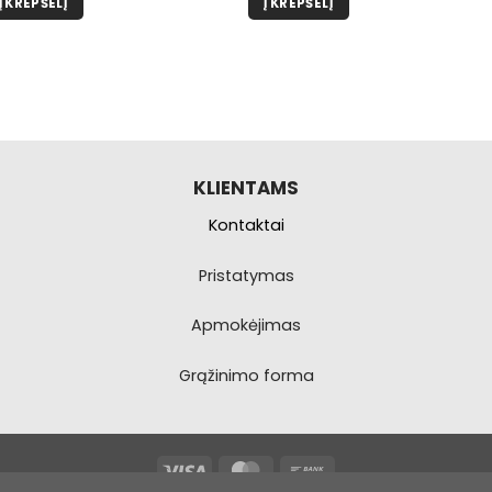
Į KREPŠELĮ
Į KREPŠELĮ
€379,99.
€359,99.
KLIENTAMS
Kontaktai
Pristatymas
Apmokėjimas
Grąžinimo forma
Visa
MasterCard
Bank