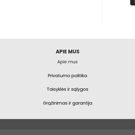
PŠELĮ
Į KREPŠELĮ
APIE MUS
Apie mus
Privatumo politika
Taisyklės ir sąlygos
Grąžinimas ir garantija