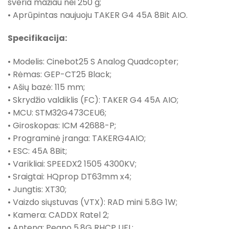
sveria mažiau nei 250 g;
• Aprūpintas naujuoju TAKER G4 45A 8Bit AIO.
Specifikacija:
• Modelis: Cinebot25 S Analog Quadcopter;
• Rėmas: GEP-CT25 Black;
• Ašių bazė: 115 mm;
• Skrydžio valdiklis (FC): TAKER G4 45A AIO;
• MCU: STM32G473CEU6;
• Giroskopas: ICM 42688-P;
• Programinė įranga: TAKERG4AIO;
• ESC: 45A 8Bit;
• Varikliai: SPEEDX2 1505 4300KV;
• Sraigtai: HQprop DT63mm x4;
• Jungtis: XT30;
• Vaizdo siųstuvas (VTX): RAD mini 5.8G 1W;
• Kamera: CADDX Ratel 2;
• Antena: Peano 5.8G RHCP UFL;