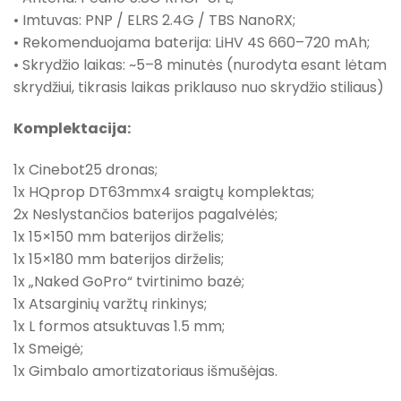
• Imtuvas: PNP / ELRS 2.4G / TBS NanoRX;
• Rekomenduojama baterija: LiHV 4S 660–720 mAh;
• Skrydžio laikas: ~5–8 minutės (nurodyta esant lėtam
skrydžiui, tikrasis laikas priklauso nuo skrydžio stiliaus)
Komplektacija:
1x Cinebot25 dronas;
1x HQprop DT63mmx4 sraigtų komplektas;
2x Neslystančios baterijos pagalvėlės;
1x 15×150 mm baterijos dirželis;
1x 15×180 mm baterijos dirželis;
1x „Naked GoPro“ tvirtinimo bazė;
1x Atsarginių varžtų rinkinys;
1x L formos atsuktuvas 1.5 mm;
1x Smeigė;
1x Gimbalo amortizatoriaus išmušėjas.