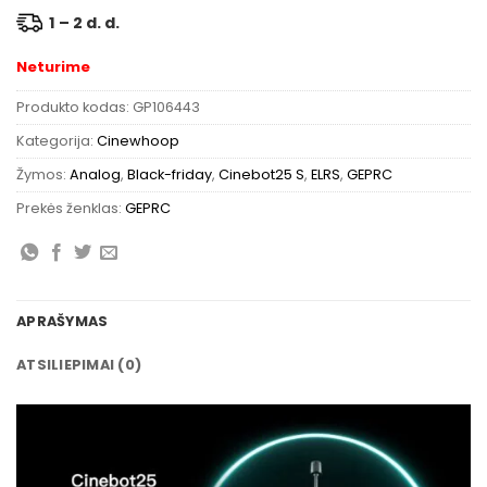
1 – 2 d. d.
Neturime
Produkto kodas:
GP106443
Kategorija:
Cinewhoop
Žymos:
Analog
,
Black-friday
,
Cinebot25 S
,
ELRS
,
GEPRC
Prekės ženklas:
GEPRC
APRAŠYMAS
ATSILIEPIMAI (0)