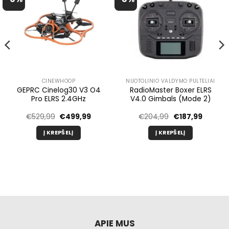
CINEWHOOP
NUOTOLINIO VALDYMO PULTELIAI
GEPRC Cinelog30 V3 O4
RadioMaster Boxer ELRS
Pro ELRS 2.4GHz
V4.0 Gimbals (Mode 2)
inė
Pradinė
Dabartinė
Pradinė
Dabarti
€
529,99
€
499,99
€
204,99
€
187,99
kaina
kaina
kaina
kaina
buvo:
yra:
buvo:
yra:
Į KREPŠELĮ
Į KREPŠELĮ
9.
€529,99.
€499,99.
€204,99.
€187,99
APIE MUS