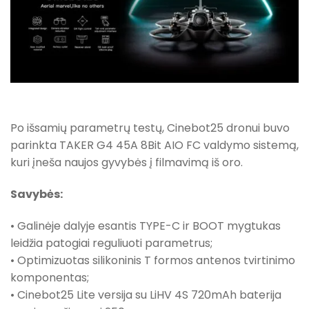
Po išsamių parametrų testų, Cinebot25 dronui buvo
parinkta TAKER G4 45A 8Bit AIO FC valdymo sistemą,
kuri įneša naujos gyvybės į filmavimą iš oro.
Savybės:
• Galinėje dalyje esantis TYPE-C ir BOOT mygtukas
leidžia patogiai reguliuoti parametrus;
• Optimizuotas silikoninis T formos antenos tvirtinimo
komponentas;
• Cinebot25 Lite versija su LiHV 4S 720mAh baterija