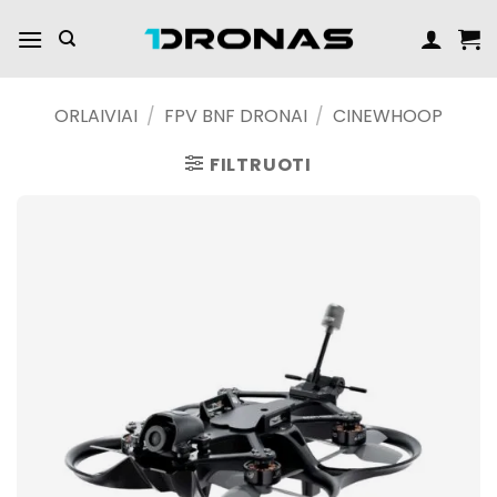
Praleisti
turinį
ORLAIVIAI
/
FPV BNF DRONAI
/
CINEWHOOP
FILTRUOTI