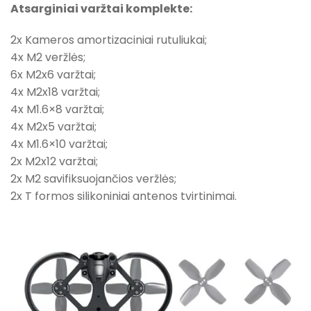
Atsarginiai varžtai komplekte:
2x Kameros amortizaciniai rutuliukai;
4x M2 veržlės;
6x M2x6 varžtai;
4x M2x18 varžtai;
4x M1.6×8 varžtai;
4x M2x5 varžtai;
4x M1.6×10 varžtai;
2x M2x12 varžtai;
2x M2 savifiksuojančios veržlės;
2x T formos silikoniniai antenos tvirtinimai.