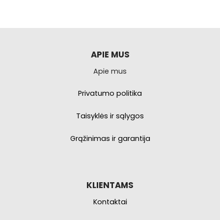
kelis
kelis
variantus.
variantus.
Galimybe
Galimybe
galite
galite
pasirinkti
pasirinkti
APIE MUS
produkto
produkto
Apie mus
puslapyje.
puslapyje.
Privatumo politika
Taisyklės ir sąlygos
Grąžinimas ir garantija
KLIENTAMS
Kontaktai