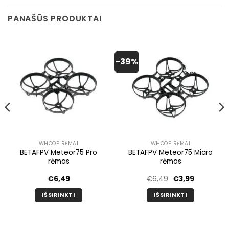
PANAŠŪS PRODUKTAI
-39%
WHOOP RĖMAI
WHOOP RĖMAI
BETAFPV Meteor75 Pro
BETAFPV Meteor75 Micro
rėmas
rėmas
Pradinė
Dabartinė
€
6,49
€
6,49
€
3,99
kaina
kaina
buvo:
yra:
IŠSIRINKTI
IŠSIRINKTI
€6,49.
€3,99.
Šis
Šis
produktas
produktas
turi
turi