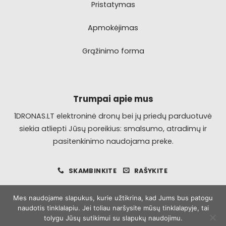
Pristatymas
Apmokėjimas
Grąžinimo forma
Trumpai apie mus
1DRONAS.LT elektroninė dronų bei jų priedų parduotuvė
siekia atliepti Jūsų poreikius: smalsumo, atradimų ir
pasitenkinimo naudojama preke.
SKAMBINKITE
RAŠYKITE
Mes naudojame slapukus, kurie užtikrina, kad Jums bus patogu
naudotis tinklalapiu. Jei toliau naršysite mūsų tinklalapyje, tai
Visa
MasterCard
Bank
tolygu Jūsų sutikimui su slapukų naudojimu.