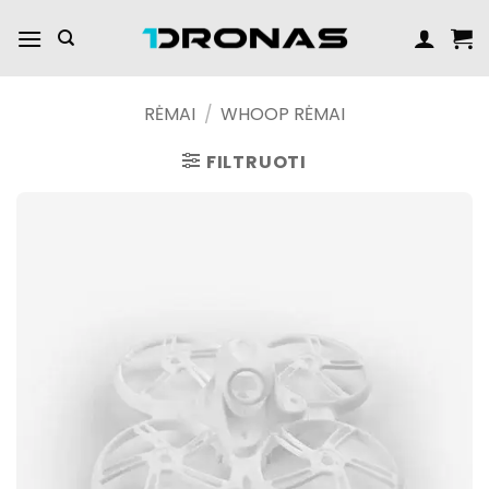
Praleisti
turinį
RĖMAI
/
WHOOP RĖMAI
FILTRUOTI