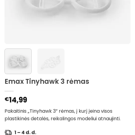
Emax Tinyhawk 3 rėmas
14,99
€
Pakaitinis „Tinyhawk 3” rėmas, į kurį įeina visos
plastikinės detalės, reikalingos modeliui atnaujinti.
1 – 4 d. d.