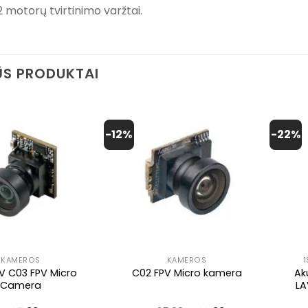
 motorų tvirtinimo varžtai.
S PRODUKTAI
-12%
-22%
KAMEROS
KAMEROS
V C03 FPV Micro
Ak
C02 FPV Micro kamera
Camera
LA