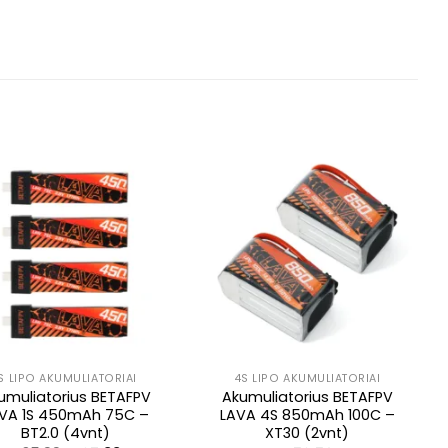
1S LIPO AKUMULIATORIAI
4S LIPO AKUMULIATORIAI
umuliatorius BETAFPV
Akumuliatorius BETAFPV
VA 1S 450mAh 75C –
LAVA 4S 850mAh 100C –
BT2.0 (4vnt)
XT30 (2vnt)