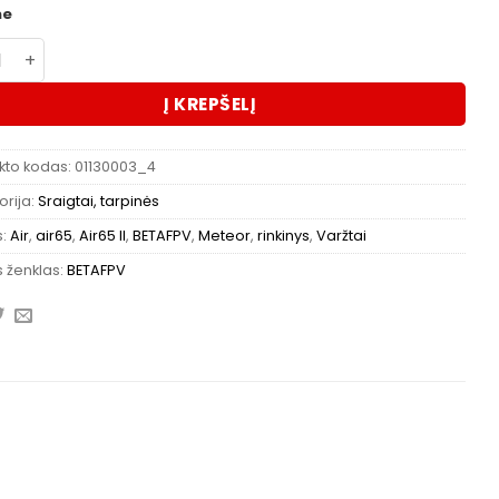
me
kto kiekis: BETAFPV Meteor/Air serijos varžtų rinkinys
Į KREPŠELĮ
kto kodas:
01130003_4
rija:
Sraigtai, tarpinės
s:
Air
,
air65
,
Air65 II
,
BETAFPV
,
Meteor
,
rinkinys
,
Varžtai
 ženklas:
BETAFPV