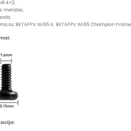
M1.4×2;
: metalas;
uoda;
ma su: BETAFPV Air65 II, BETAFPV Air65 Champion Frame
mai:
acija: