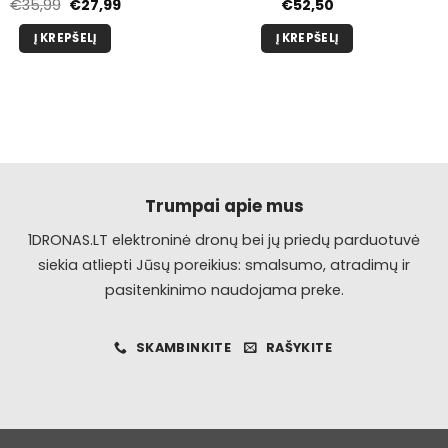
Pradinė
Dabartinė
€
35,99
€
27,99
€
52,50
kaina
kaina
buvo:
yra:
Į KREPŠELĮ
Į KREPŠELĮ
€35,99.
€27,99.
Trumpai apie mus
1DRONAS.LT elektroninė dronų bei jų priedų parduotuvė
siekia atliepti Jūsų poreikius: smalsumo, atradimų ir
pasitenkinimo naudojama preke.
SKAMBINKITE
RAŠYKITE