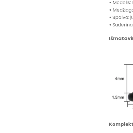
•
Modelis: 
•
Medžiaga
•
Spalva: j
•
Suderina
Išmatavi
Komplekt