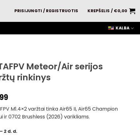
PRISIJUNGTI / REGISTRUOTIS
KREPŠELIS /
€
0,00
KALBA
TAFPV Meteor/Air serijos
žtų rinkinys
99
PV M1.4×2 varžtai tinka Air65 II, Air65 Champion
 ir 0702 Brushless (2026) varikliams.
 – 2 d. d.