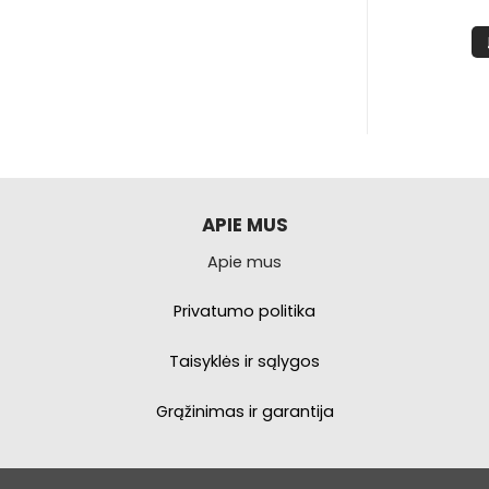
,99
€
19,99
INKTI
IŠSIRINKTI
is
Šis
produktas
produktas
uri
turi
elis
kelis
variantus.
variantus.
Galimybe
Galimybe
galite
galite
APIE MUS
asirinkti
pasirinkti
Apie mus
produkto
produkto
puslapyje.
puslapyje.
Privatumo politika
Taisyklės ir sąlygos
Grąžinimas ir garantija