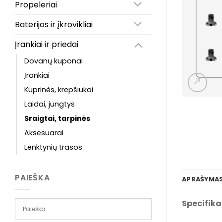
Propeleriai
Baterijos ir įkrovikliai
Įrankiai ir priedai
Dovanų kuponai
Įrankiai
Kuprinės, krepšiukai
Laidai, jungtys
Sraigtai, tarpinės
Aksesuarai
Lenktynių trasos
PAIEŠKA
APRAŠYMA
Specifika