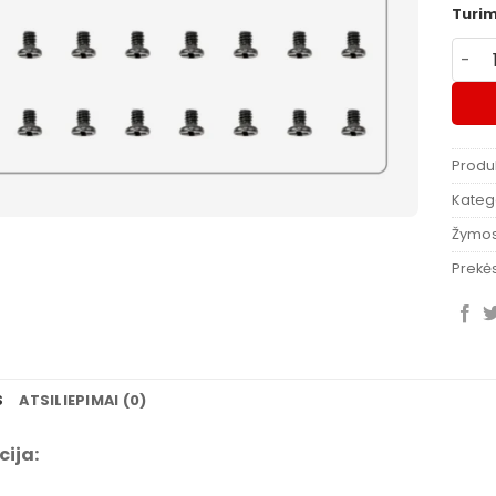
Turi
produ
Produ
Katego
Žymo
Prekės
S
ATSILIEPIMAI (0)
cija: