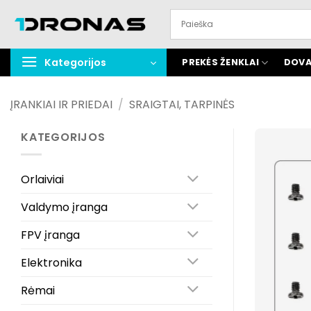
Praleisti
turinį
Kategorijos
PREKĖS ŽENKLAI
DOVA
ĮRANKIAI IR PRIEDAI
/
SRAIGTAI, TARPINĖS
KATEGORIJOS
Orlaiviai
Valdymo įranga
FPV įranga
Elektronika
Rėmai