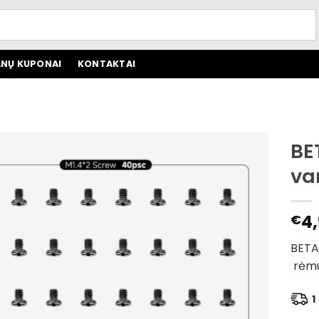
NŲ KUPONAI
KONTAKTAI
BE
var
4,
€
BETAF
rėmui
1