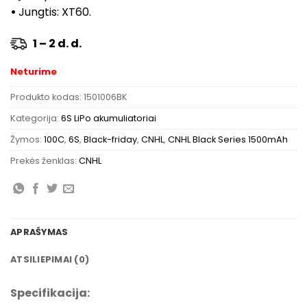
•
Jungtis: XT60.
1 – 2 d. d.
Neturime
Produkto kodas:
1501006BK
Kategorija:
6S LiPo akumuliatoriai
Žymos:
100C
,
6S
,
Black-friday
,
CNHL
,
CNHL Black Series 1500mAh
Prekės ženklas:
CNHL
APRAŠYMAS
ATSILIEPIMAI (0)
Specifikacija: