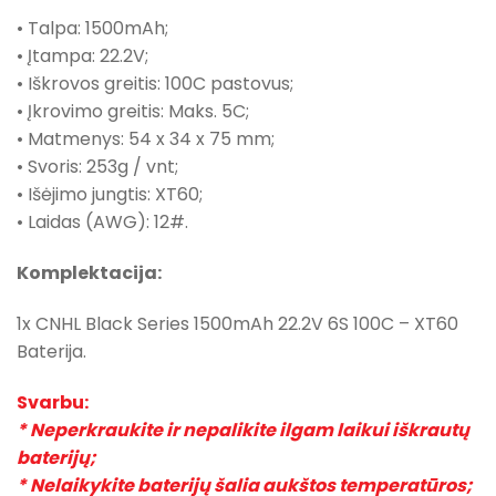
• Talpa: 1500mAh;
• Įtampa: 22.2V;
• Iškrovos greitis: 100C pastovus;
• Įkrovimo greitis: Maks. 5C;
• Matmenys: 54 x 34 x 75 mm;
• Svoris: 253g / vnt;
• Išėjimo jungtis: XT60;
• Laidas (AWG): 12#.
Komplektacija:
1x CNHL Black Series 1500mAh 22.2V 6S 100C – XT60
Baterija.
Svarbu:
* Neperkraukite ir nepalikite ilgam laikui iškrautų
baterijų;
* Nelaikykite baterijų šalia aukštos temperatūros;