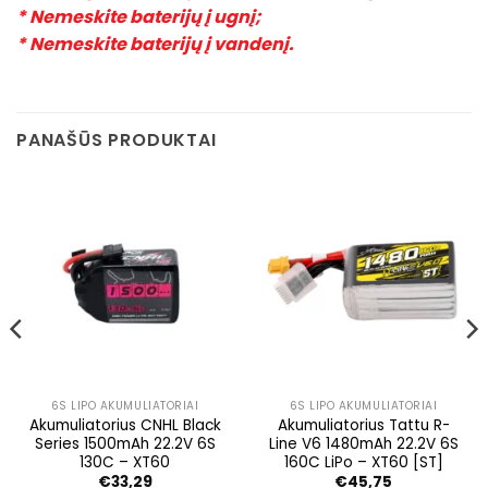
* Nemeskite baterijų į ugnį;
* Nemeskite baterijų į vandenį.
PANAŠŪS PRODUKTAI
6S LIPO AKUMULIATORIAI
6S LIPO AKUMULIATORIAI
Akumuliatorius CNHL Black
Akumuliatorius Tattu R-
Series 1500mAh 22.2V 6S
Line V6 1480mAh 22.2V 6S
130C – XT60
160C LiPo – XT60 [ST]
€
33,29
€
45,75