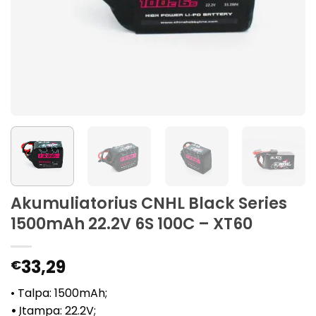
Akumuliatorius CNHL Black Series
1500mAh 22.2V 6S 100C – XT60
33,29
€
• Talpa: 1500mAh;
•
Įtampa: 22.2V;