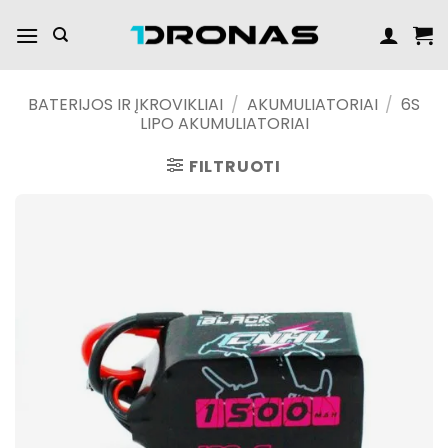
Praleisti
turinį
BATERIJOS IR ĮKROVIKLIAI
/
AKUMULIATORIAI
/
6S
LIPO AKUMULIATORIAI
FILTRUOTI