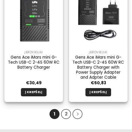
ĮKROVIKLIAI
ĮKROVIKLIAI
Gens Ace iMars mini G-
Gens Ace iMars mini G-
Tech USB-C 2-4S 60W RC
Tech USB-C 2-4S 60W RC
Battery Charger
Battery Charger with
Power Supply Adapter
and Adpter Cable
€
30,49
€
50,83
Į KREPŠELĮ
Į KREPŠELĮ
1
2